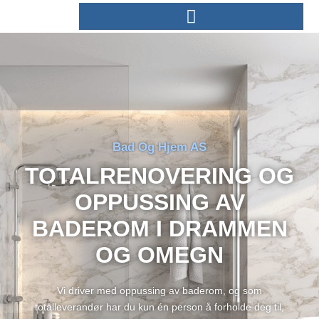
Bad Og Hjem AS
TOTALRENOVERING OG
OPPUSSING AV
BADEROM I DRAMMEN
OG OMEGN
Vi driver med oppussing av baderom, og som
totalleverandør
har du kun én person å forholde deg til,