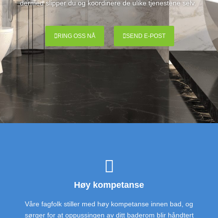
dermed slipper du og koordinere de ulike tjenestene selv.
RING OSS NÅ
SEND E-POST
Høy kompetanse
Våre fagfolk stiller med høy kompetanse innen bad, og
sørger for at oppussingen av ditt baderom blir håndtert