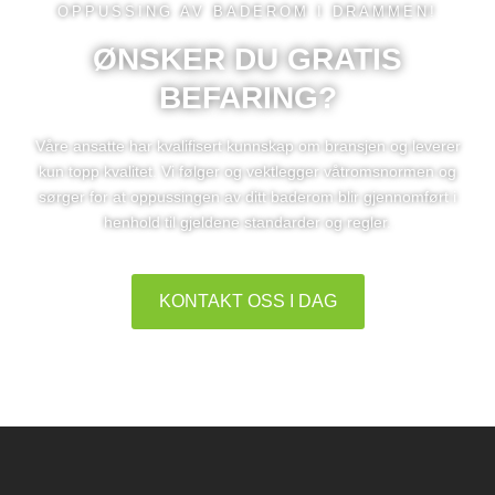
OPPUSSING AV BADEROM I DRAMMEN!
ØNSKER DU GRATIS
BEFARING?
Våre ansatte har kvalifisert kunnskap om bransjen og leverer
kun topp kvalitet. Vi følger og vektlegger våtromsnormen og
sørger for at oppussingen av ditt baderom blir gjennomført i
henhold til gjeldene standarder og regler.
KONTAKT OSS I DAG